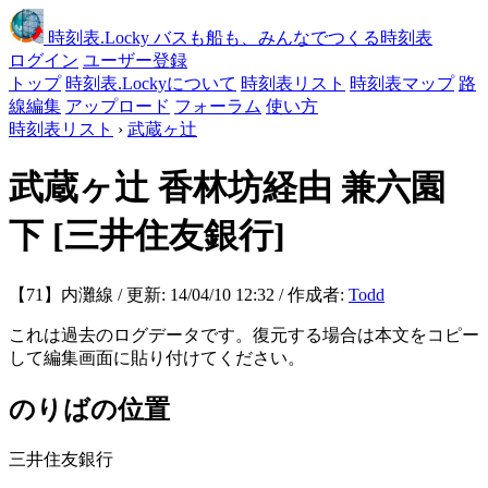
時刻表
.Locky
バスも船も、みんなでつくる時刻表
ログイン
ユーザー登録
トップ
時刻表.Lockyについて
時刻表リスト
時刻表マップ
路
線編集
アップロード
フォーラム
使い方
時刻表リスト
›
武蔵ヶ辻
武蔵ヶ辻
香林坊経由 兼六園
下
[三井住友銀行]
【71】内灘線 / 更新: 14/04/10 12:32 / 作成者:
Todd
これは過去のログデータです。復元する場合は本文をコピー
して編集画面に貼り付けてください。
のりばの位置
三井住友銀行