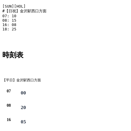
[SUN][HOL]

#【日祝】金沢駅西口方面

07: 10

08: 15

16: 08

18: 25

時刻表
平日
【平日】金沢駅西口方面
07
00
08
20
16
05