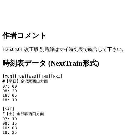
作者コメント
H26.04.01 改正版 別路線はマイ時刻表で統合して下さい。
時刻表データ (NextTrain形式)
[MON][TUE][WED][THU][FRI]

#【平日】金沢駅西口方面

07: 00

08: 20

16: 05

18: 10

[SAT]

#【土】金沢駅西口方面

07: 10

08: 15

16: 08

18: 25
