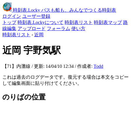
時刻表
.Locky
バスも船も、みんなでつくる時刻表
ログイン
ユーザー登録
トップ
時刻表.Lockyについて
時刻表リスト
時刻表マップ
路
線編集
アップロード
フォーラム
使い方
時刻表リスト
›
近岡
近岡
宇野気駅
【71】内灘線 / 更新: 14/04/10 12:34 / 作成者:
Todd
これは過去のログデータです。復元する場合は本文をコピー
して編集画面に貼り付けてください。
のりばの位置