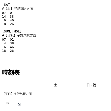
[SAT]

#【土】宇野気駅方面

07: 01

14: 38

16: 46

18: 26

[SUN][HOL]

#【日祝】宇野気駅方面

07: 01

14: 38

16: 46

18: 26

時刻表
平日
土
日・祝
【平日】宇野気駅方面
07
01