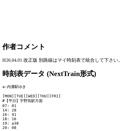
作者コメント
H26.04.01 改正版 別路線はマイ時刻表で統合して下さい。
時刻表データ (NextTrain形式)
a:内灘駅ゆき

[MON][TUE][WED][THU][FRI]

#【平日】宇野気駅方面

07: 01

14: 28

16: 41

18: 16

19: a38

20: 08
