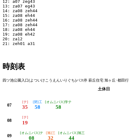
12: a07 zeg43

13: za07 eg43

14: za08 zeh44

15: za08 eh44

16: za08 zeh44

17: za08 zeh44

18: za08 eh44

19: za08 eh42

20: za12

21: zeh01 a31

時刻表
四ツ池公園入口(よついけこうえんいりぐち)バス停 萩丘住宅 旭ヶ丘･都田行
平日
土休日
[テ]
[閉]工
[オムニバス]学テ
07
35
58
58
[テ]
08
19
[オムニバス]テ
[旭]三
[オムニバス]旭三
09
08
32
44