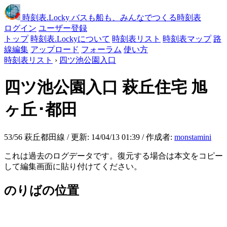
時刻表
.Locky
バスも船も、みんなでつくる時刻表
ログイン
ユーザー登録
トップ
時刻表.Lockyについて
時刻表リスト
時刻表マップ
路
線編集
アップロード
フォーラム
使い方
時刻表リスト
›
四ツ池公園入口
四ツ池公園入口
萩丘住宅 旭
ヶ丘･都田
53/56 萩丘都田線 / 更新: 14/04/13 01:39 / 作成者:
monstamini
これは過去のログデータです。復元する場合は本文をコピー
して編集画面に貼り付けてください。
のりばの位置