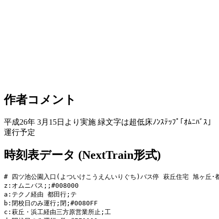
作者コメント
平成26年 3月15日より実施 緑文字は超低床ﾉﾝｽﾃｯﾌﾟ｢ｵﾑﾆﾊﾞｽ｣
運行予定
時刻表データ (NextTrain形式)
# 四ツ池公園入口(よついけこうえんいりぐち)バス停 萩丘住宅 旭ヶ丘･都
z:オムニバス;;#008000

a:テクノ経由 都田行;テ

b:閉校日のみ運行;閉;#0080FF

c:萩丘・浜工経由三方原営業所止;工
