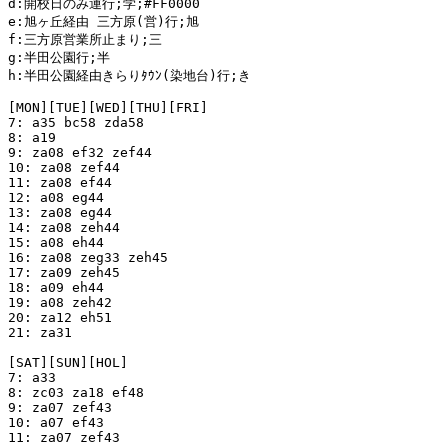
d:開校日のみ運行;学;#FF0000

e:旭ヶ丘経由 三方原(営)行;旭

f:三方原営業所止まり;三

g:半田公園行;半

h:半田公園経由きらりﾀｳﾝ(染地台)行;き

[MON][TUE][WED][THU][FRI]

7: a35 bc58 zda58

8: a19

9: za08 ef32 zef44

10: za08 zef44

11: za08 ef44

12: a08 eg44

13: za08 eg44

14: za08 zeh44

15: a08 eh44

16: za08 zeg33 zeh45

17: za09 zeh45

18: a09 eh44

19: a08 zeh42

20: za12 eh51

21: za31

[SAT][SUN][HOL]

7: a33

8: zc03 za18 ef48

9: za07 zef43

10: a07 ef43

11: za07 zef43
