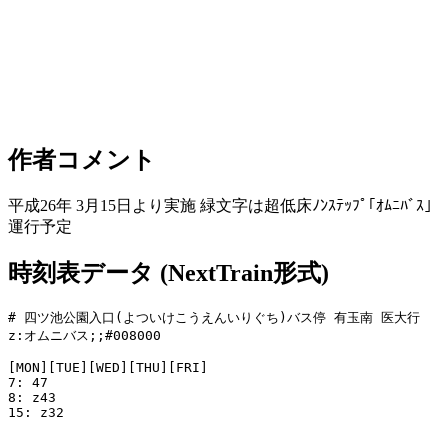
作者コメント
平成26年 3月15日より実施 緑文字は超低床ﾉﾝｽﾃｯﾌﾟ｢ｵﾑﾆﾊﾞｽ｣
運行予定
時刻表データ (NextTrain形式)
# 四ツ池公園入口(よついけこうえんいりぐち)バス停 有玉南 医大行

z:オムニバス;;#008000

[MON][TUE][WED][THU][FRI]

7: 47

8: z43

15: z32
