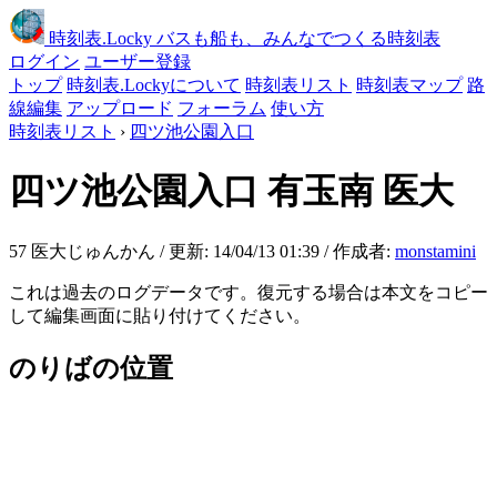
時刻表
.Locky
バスも船も、みんなでつくる時刻表
ログイン
ユーザー登録
トップ
時刻表.Lockyについて
時刻表リスト
時刻表マップ
路
線編集
アップロード
フォーラム
使い方
時刻表リスト
›
四ツ池公園入口
四ツ池公園入口
有玉南 医大
57 医大じゅんかん / 更新: 14/04/13 01:39 / 作成者:
monstamini
これは過去のログデータです。復元する場合は本文をコピー
して編集画面に貼り付けてください。
のりばの位置