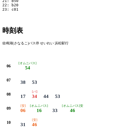
21: b50

22: b20

23: c01

時刻表
佐鳴湖(さなるこ)バス停 せいれい 浜松駅行
平日
[オムニバス]
06
54
07
38
53
[パ]
08
17
34
44
53
[安]
[オムニバス]
[オムニバス]安
09
06
16
33
46
[安]
10
31
46