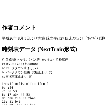
作者コメント
平成26年 8月 5日より実施 緑文字は超低床ﾉﾝｽﾃｯﾌﾟ｢ｵﾑﾆﾊﾞｽ｣
時刻表データ (NextTrain形式)
# 佐鳴湖(さなるこ)バス停 せいれい 浜松駅行

z:オムニバス;;#008000

a:パークタウン止まり;パ

b:パークタウン経由 安座止まり;安

c:富塚車庫止まり;富

[MON][TUE][WED][THU][FRI]

6: z54

7: 38 53

8: 17 a34 44 53

9: b06 z16 33 zb46

10: 31 b46
