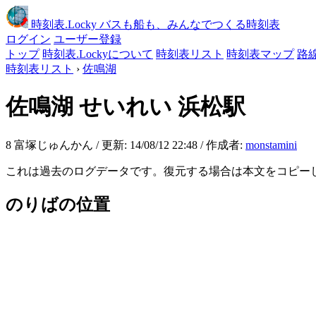
時刻表
.Locky
バスも船も、みんなでつくる時刻表
ログイン
ユーザー登録
トップ
時刻表.Lockyについて
時刻表リスト
時刻表マップ
路
時刻表リスト
›
佐鳴湖
佐鳴湖
せいれい 浜松駅
8 富塚じゅんかん / 更新: 14/08/12 22:48 / 作成者:
monstamini
これは過去のログデータです。復元する場合は本文をコピー
のりばの位置