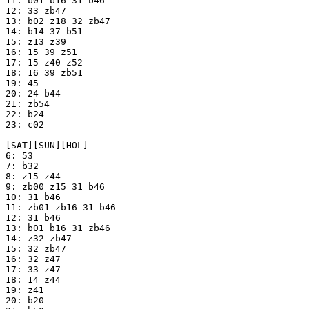
11: b01 b16 31 b46

12: 33 zb47

13: b02 z18 32 zb47

14: b14 37 b51

15: z13 z39

16: 15 39 z51

17: 15 z40 z52

18: 16 39 zb51

19: 45

20: 24 b44

21: zb54

22: b24

23: c02

[SAT][SUN][HOL]

6: 53

7: b32

8: z15 z44

9: zb00 z15 31 b46

10: 31 b46

11: zb01 zb16 31 b46

12: 31 b46

13: b01 b16 31 zb46

14: z32 zb47

15: 32 zb47

16: 32 z47

17: 33 z47

18: 14 z44

19: z41

20: b20
