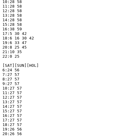
10:28 58

11:28 58

12:28 58

13:28 58

14:28 58

15:28 58

16:38 59

17:5 30 42

18:6 16 30 42

19:6 33 47

20:8 25 45

21:10 35

22:0 25

[SAT][SUN][HOL]

6:24 56

7:27 57

8:27 57

9:27 57

10:27 57

11:27 57

12:27 57

13:27 57

14:27 57

15:27 57

16:27 57

17:27 57

18:27 57

19:26 56

20:26 56
