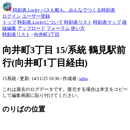
時刻表
.Locky
バスも船も、みんなでつくる時刻表
ログイン
ユーザー登録
トップ
時刻表.Lockyについて
時刻表リスト
時刻表マップ
路
線編集
アップロード
フォーラム
使い方
時刻表リスト
›
向井町3丁目
向井町3丁目
15/系統 鶴見駅前
行(向井町1丁目経由)
15系統 / 更新: 14/11/25 10:30 / 作成者:
salsa
これは過去のログデータです。復元する場合は本文をコピー
して編集画面に貼り付けてください。
のりばの位置