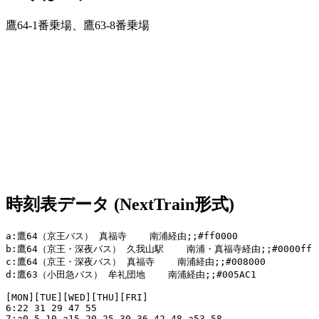
鷹64-1番乗場、鷹63-8番乗場
時刻表データ (NextTrain形式)
a:鷹64（京王バス） 真福寺    南浦経由;;#ff0000

b:鷹64（京王・深夜バス） 久我山駅    南浦・真福寺経由;;#0000ff

c:鷹64（京王・深夜バス） 真福寺    南浦経由;;#008000

d:鷹63（小田急バス） 牟礼団地    南浦経由;;#005AC1

[MON][TUE][WED][THU][FRI]

6:22 31 29 47 55

7:a0 5 10 a15 20 25 30 36 42 48 a53 58
