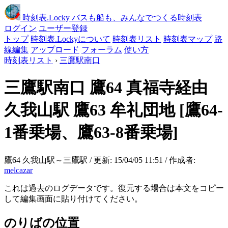
時刻表
.Locky
バスも船も、みんなでつくる時刻表
ログイン
ユーザー登録
トップ
時刻表.Lockyについて
時刻表リスト
時刻表マップ
路
線編集
アップロード
フォーラム
使い方
時刻表リスト
›
三鷹駅南口
三鷹駅南口
鷹64 真福寺経由
久我山駅 鷹63 牟礼団地
[鷹64-
1番乗場、鷹63-8番乗場]
鷹64 久我山駅～三鷹駅 / 更新: 15/04/05 11:51 / 作成者:
melcazar
これは過去のログデータです。復元する場合は本文をコピー
して編集画面に貼り付けてください。
のりばの位置