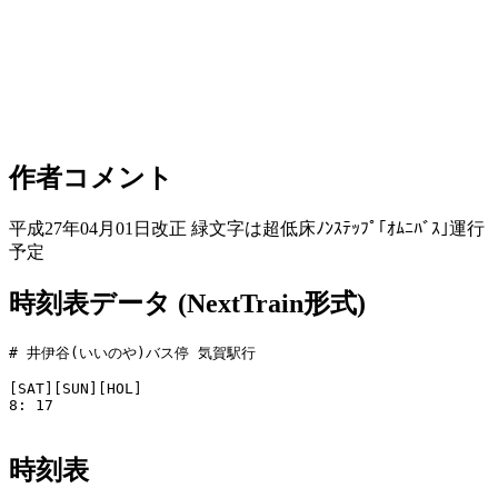
作者コメント
平成27年04月01日改正 緑文字は超低床ﾉﾝｽﾃｯﾌﾟ｢ｵﾑﾆﾊﾞｽ｣運行
予定
時刻表データ (NextTrain形式)
# 井伊谷(いいのや)バス停 気賀駅行

[SAT][SUN][HOL]

8: 17

時刻表