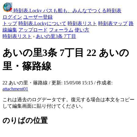
時刻表
.Locky
バスも船も、みんなでつくる時刻表
ログイン
ユーザー登録
トップ
時刻表.Lockyについて
時刻表リスト
時刻表マップ
路
線編集
アップロード
フォーラム
使い方
時刻表リスト
›
あいの里3条 7丁目
あいの里3条 7丁目
22 あいの
里・篠路線
22 あいの里・篠路線 / 更新: 15/05/08 15:15 / 作成者:
attachment01
これは過去のログデータです。復元する場合は本文をコピー
して編集画面に貼り付けてください。
のりばの位置