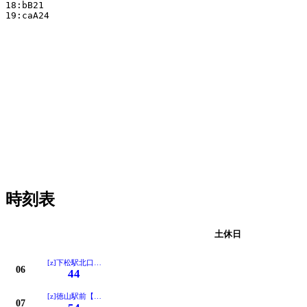
18:bB21

19:caA24

時刻表
平日
土休日
[z]下松駅北口【職安前 徳山駅前経由】
06
44
[z]徳山駅前【職安前経由】
07