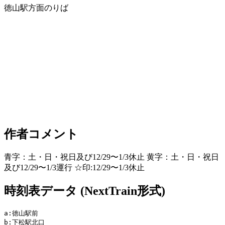
徳山駅方面のりば
作者コメント
青字：土・日・祝日及び12/29〜1/3休止 黄字：土・日・祝日
及び12/29〜1/3運行 ☆印:12/29〜1/3休止
時刻表データ (NextTrain形式)
a:徳山駅前

b:下松駅北口
