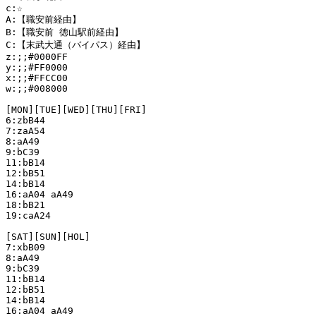
c:☆

A:【職安前経由】

B:【職安前 徳山駅前経由】

C:【末武大通（バイパス）経由】

z:;;#0000FF

y:;;#FF0000

x:;;#FFCC00

w:;;#008000

[MON][TUE][WED][THU][FRI]

6:zbB44

7:zaA54

8:aA49

9:bC39

11:bB14

12:bB51

14:bB14

16:aA04 aA49

18:bB21

19:caA24

[SAT][SUN][HOL]

7:xbB09

8:aA49

9:bC39

11:bB14

12:bB51

14:bB14

16:aA04 aA49
