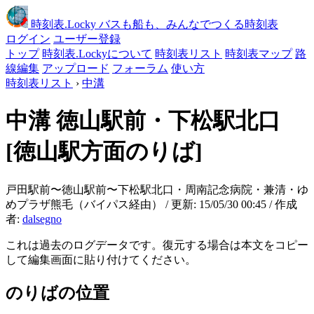
時刻表
.Locky
バスも船も、みんなでつくる時刻表
ログイン
ユーザー登録
トップ
時刻表.Lockyについて
時刻表リスト
時刻表マップ
路
線編集
アップロード
フォーラム
使い方
時刻表リスト
›
中溝
中溝
徳山駅前・下松駅北口
[徳山駅方面のりば]
戸田駅前〜徳山駅前〜下松駅北口・周南記念病院・兼清・ゆ
めプラザ熊毛（バイパス経由） / 更新: 15/05/30 00:45 / 作成
者:
dalsegno
これは過去のログデータです。復元する場合は本文をコピー
して編集画面に貼り付けてください。
のりばの位置