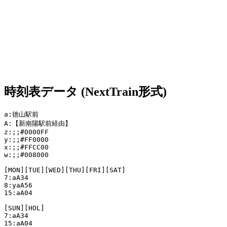
時刻表データ (NextTrain形式)
a:徳山駅前

A:【新南陽駅前経由】

z:;;#0000FF

y:;;#FF0000

x:;;#FFCC00

w:;;#008000

[MON][TUE][WED][THU][FRI][SAT]

7:aA34

8:yaA56

15:aA04

[SUN][HOL]

7:aA34

15:aA04
