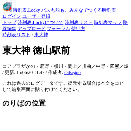
時刻表
.Locky
バスも船も、みんなでつくる時刻表
ログイン
ユーザー登録
トップ
時刻表.Lockyについて
時刻表リスト
時刻表マップ
路
線編集
アップロード
フォーラム
使い方
時刻表リスト
›
東大神
東大神
徳山駅前
コアプラザかの・鹿野・横川・間上／川曲／中野・四熊／堀
/ 更新: 15/06/20 11:47 / 作成者:
dalsegno
これは過去のログデータです。復元する場合は本文をコピー
して編集画面に貼り付けてください。
のりばの位置