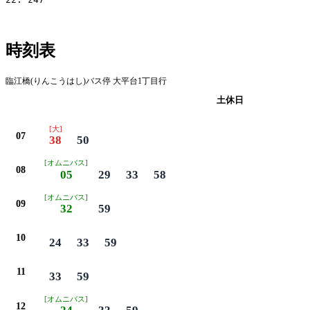
時刻表
臨江橋(りんこうはし)バス停 大平台1丁目行
平日
土休日
[大]
07
38
50
[オムニバス]
08
05
29
33
58
[オムニバス]
09
32
59
10
24
33
59
11
33
59
[オムニバス]
12