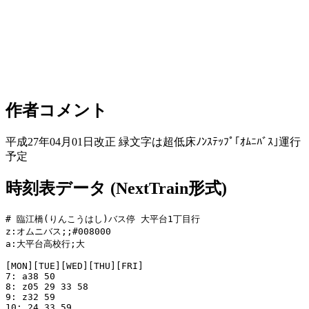
作者コメント
平成27年04月01日改正 緑文字は超低床ﾉﾝｽﾃｯﾌﾟ｢ｵﾑﾆﾊﾞｽ｣運行
予定
時刻表データ (NextTrain形式)
# 臨江橋(りんこうはし)バス停 大平台1丁目行

z:オムニバス;;#008000

a:大平台高校行;大

[MON][TUE][WED][THU][FRI]

7: a38 50

8: z05 29 33 58

9: z32 59

10: 24 33 59
