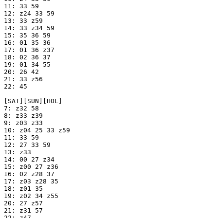
11: 33 59

12: z24 33 59

13: 33 z59

14: 33 z34 59

15: 35 36 59

16: 01 35 36

17: 01 36 z37

18: 02 36 37

19: 01 34 55

20: 26 42

21: 33 z56

22: 45

[SAT][SUN][HOL]

7: z32 58

8: z33 z39

9: z03 z33

10: z04 25 33 z59

11: 33 59

12: 27 33 59

13: z33

14: 00 27 z34

15: z00 27 z36

16: 02 z28 37

17: z03 z28 35

18: z01 35

19: z02 34 z55

20: 27 z57

21: z31 57

22: z47
