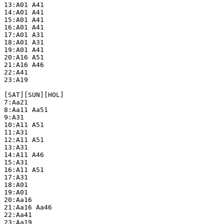
13:A01 A41

14:A01 A41

15:A01 A41

16:A01 A41

17:A01 A31

18:A01 A31

19:A01 A41

20:A16 A51

21:A16 A46

22:A41

23:A19

[SAT][SUN][HOL]

7:Aa21

8:Aa11 Aa51

9:A31

10:A11 A51

11:A31

12:A11 A51

13:A31

14:A11 A46

15:A31

16:A11 A51

17:A31

18:A01

19:A01

20:Aa16

21:Aa16 Aa46

22:Aa41

23:Aa19
