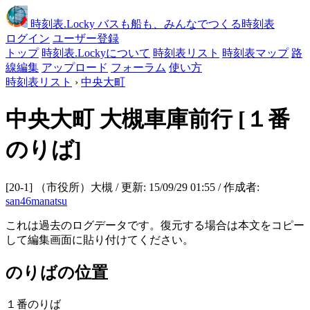
時刻表
.Locky
バスも船も、みんなでつくる時刻表
ログイン
ユーザー登録
トップ
時刻表.Lockyについて
時刻表リスト
時刻表マップ
路
線編集
アップロード
フォーラム
使い方
時刻表リスト
›
中央大町
中央大町
大槻車庫前行
[１番
のりば]
[20-1] （市役所）大槻 / 更新: 15/09/29 01:55 / 作成者:
san46manatsu
これは過去のログデータです。復元する場合は本文をコピー
して編集画面に貼り付けてください。
のりばの位置
１番のりば