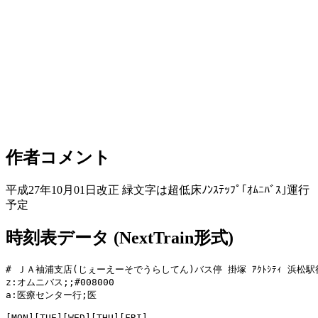
作者コメント
平成27年10月01日改正 緑文字は超低床ﾉﾝｽﾃｯﾌﾟ｢ｵﾑﾆﾊﾞｽ｣運行
予定
時刻表データ (NextTrain形式)
# ＪＡ袖浦支店(じぇーえーそでうらしてん)バス停 掛塚 ｱｸﾄｼﾃｨ 浜松駅行
z:オムニバス;;#008000

a:医療センター行;医

[MON][TUE][WED][THU][FRI]
