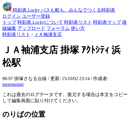
時刻表
.Locky
バスも船も、みんなでつくる時刻表
ログイン
ユーザー登録
トップ
時刻表.Lockyについて
時刻表リスト
時刻表マップ
路
線編集
アップロード
フォーラム
使い方
時刻表リスト
›
ＪＡ袖浦支店
ＪＡ袖浦支店
掛塚 ｱｸﾄｼﾃｨ 浜
松駅
90-97 掛塚さなる台線 / 更新: 15/10/02 23:14 / 作成者:
monstamini
これは過去のログデータです。復元する場合は本文をコピー
して編集画面に貼り付けてください。
のりばの位置