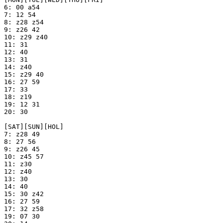
6: 00 a54

7: 12 54

8: z28 z54

9: z26 42

10: z29 z40

11: 31

12: 40

13: 31

14: z40

15: z29 40

16: 27 59

17: 33

18: z19

19: 12 31

20: 30

[SAT][SUN][HOL]

7: z28 49

8: 27 56

9: z26 45

10: z45 57

11: z30

12: z40

13: 30

14: 40

15: 30 z42

16: 27 59

17: 32 z58

19: 07 30
