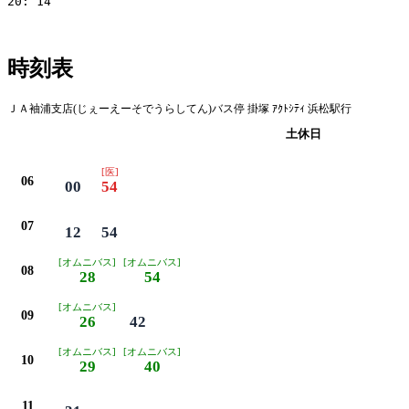
20: 14

時刻表
ＪＡ袖浦支店(じぇーえーそでうらしてん)バス停 掛塚 ｱｸﾄｼﾃｨ 浜松駅行
平日
土休日
[医]
06
00
54
07
12
54
[オムニバス]
[オムニバス]
08
28
54
[オムニバス]
09
26
42
[オムニバス]
[オムニバス]
10
29
40
11