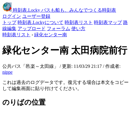
時刻表
.Locky
バスも船も、みんなでつくる時刻表
ログイン
ユーザー登録
トップ
時刻表.Lockyについて
時刻表リスト
時刻表マップ
路
線編集
アップロード
フォーラム
使い方
時刻表リスト
›
緑化センター南
緑化センター南
太田病院前行
公共バス「邑楽～太田線」 / 更新: 11/03/29 21:17 / 作成者:
nippe
これは過去のログデータです。復元する場合は本文をコピー
して編集画面に貼り付けてください。
のりばの位置