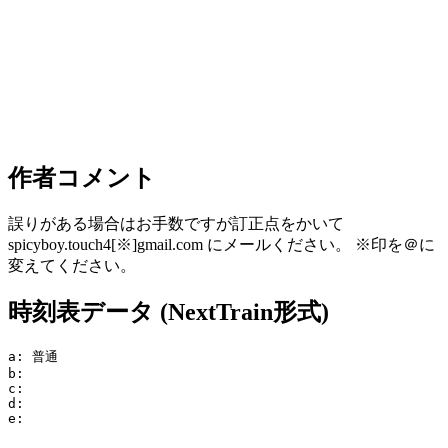
作者コメント
誤りがある場合はお手数ですが訂正点をかいて
spicyboy.touch4[※]gmail.com にメールください。 ※印を＠に
変えてください。
時刻表データ (NextTrain形式)
a: 普通

b:

c:

d:

e:
