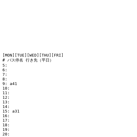
[MON][TUE][WED][THU][FRI]

# バス停名 行き先（平日）

5:

6:

7:

8:

9: a41

10:

11:

12:

13:

14:

15: a31

16: 

17: 

18: 

19: 

20: 
