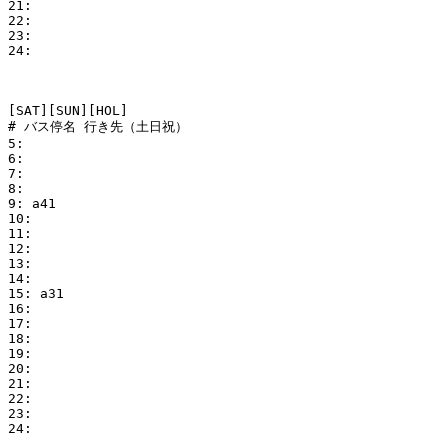
21:

22:

23:

24:

[SAT][SUN][HOL]

# バス停名 行き先（土日祝）

5:

6:

7:

8:

9: a41

10:

11:

12:

13:

14:

15: a31

16: 

17: 

18: 

19: 

20: 

21:

22:

23:

24:
