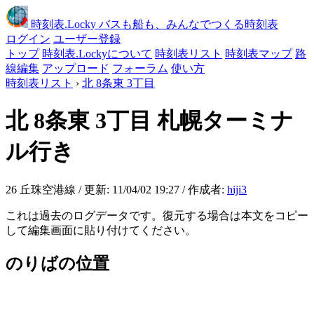
時刻表
.Locky
バスも船も、みんなでつくる時刻表
ログイン
ユーザー登録
トップ
時刻表.Lockyについて
時刻表リスト
時刻表マップ
路
線編集
アップロード
フォーラム
使い方
時刻表リスト
›
北 8条東 3丁目
北 8条東 3丁目
札幌ターミナ
ル行き
26 丘珠空港線 / 更新: 11/04/02 19:27 / 作成者:
hiji3
これは過去のログデータです。復元する場合は本文をコピー
して編集画面に貼り付けてください。
のりばの位置