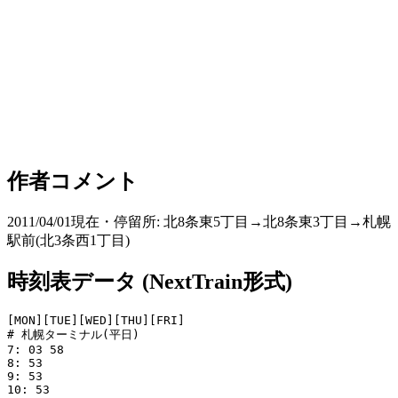
作者コメント
2011/04/01現在・停留所: 北8条東5丁目→北8条東3丁目→札幌
駅前(北3条西1丁目)
時刻表データ (NextTrain形式)
[MON][TUE][WED][THU][FRI]

# 札幌ターミナル(平日)

7: 03 58

8: 53

9: 53

10: 53
