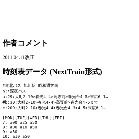
作者コメント
2011.04.11改正
時刻表データ (NextTrain形式)
#道北バス 旭川駅 昭和通方面

n:*深夜バス

a:29:大町2-10>春光4-4>高専前>春光台4-5>末広6-1…

#b:30:大町2-10>春光4-4>高専前>春光台4-5まで

c:209:大町2-10>春光4-4>春光台4-3>4-5>末広6-1…

[MON][TUE][WED][THU][FRI]

7: a00 a25 a50

8: a00 a10 a50

9: a50

10: a10 a50
