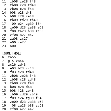
11: zb08 ze28 f48

12: zb08 c28 zd48

13: zb08 c28 f48

14: b08 e28 d48

15: b08 f28 ze48

16: zb09 zd29 zb49

17: f09 e24 zg39 f54

18: ze09 d23 za38 e53

19: f08 za23 b38 zc53

20: zf08 a27 e47

21: za08 zc27

22: a00 za27

23: a00

[SUN][HOL]

6: za55

7: g15 za46

8: zc16 zd43

9: ze03 b23 zc43

10: f03 e28 zd48

11: zb08 ze28 f48

12: zb08 c28 zd48

13: zb08 c28 f48

14: b08 e28 d48

15: b08 f28 ze48

16: zb09 zd29 zb49

17: f09 e24 zg39 f54

18: ze09 d23 za38 e53

19: f08 za23 b38 zc53

20: zf08 a27 e47
