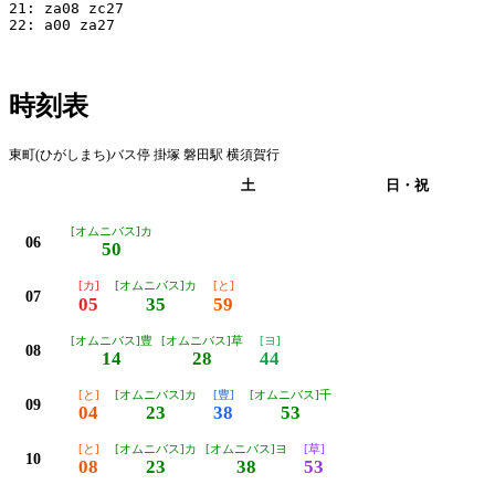
21: za08 zc27

22: a00 za27

時刻表
東町(ひがしまち)バス停 掛塚 磐田駅 横須賀行
平日
土
日・祝
[オムニバス]カ
06
50
[カ]
[オムニバス]カ
[と]
07
05
35
59
[オムニバス]豊
[オムニバス]草
[ヨ]
08
14
28
44
[と]
[オムニバス]カ
[豊]
[オムニバス]千
09
04
23
38
53
[と]
[オムニバス]カ
[オムニバス]ヨ
[草]
10
08
23
38
53