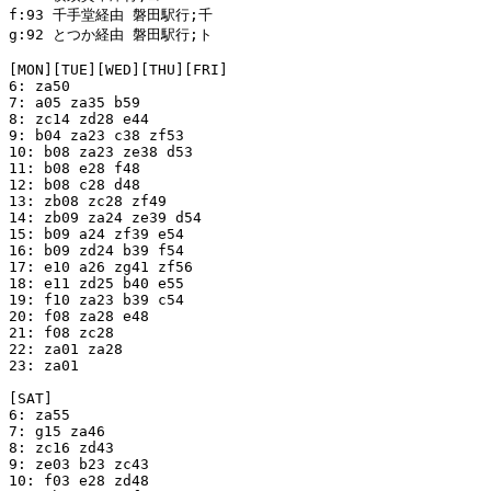
f:93 千手堂経由 磐田駅行;千

g:92 とつか経由 磐田駅行;ト

[MON][TUE][WED][THU][FRI]

6: za50

7: a05 za35 b59

8: zc14 zd28 e44

9: b04 za23 c38 zf53

10: b08 za23 ze38 d53

11: b08 e28 f48

12: b08 c28 d48

13: zb08 zc28 zf49

14: zb09 za24 ze39 d54

15: b09 a24 zf39 e54

16: b09 zd24 b39 f54

17: e10 a26 zg41 zf56

18: e11 zd25 b40 e55

19: f10 za23 b39 c54

20: f08 za28 e48

21: f08 zc28

22: za01 za28

23: za01

[SAT]

6: za55

7: g15 za46

8: zc16 zd43

9: ze03 b23 zc43

10: f03 e28 zd48
