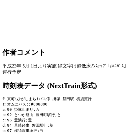
作者コメント
平成23年 5月 1日より実施 緑文字は超低床ﾉﾝｽﾃｯﾌﾟ｢ｵﾑﾆﾊﾞｽ｣
運行予定
時刻表データ (NextTrain形式)
# 東町(ひがしまち)バス停 掛塚 磐田駅 横須賀行

z:オムニバス;;#008000

a:90 掛塚止まり;カ

b:92 とつか経由 豊田町駅行;と

c:96 豊浜行;豊

d:94 草崎経由 磐田駅行;草

e:97 横須賀車庫行;ヨ
