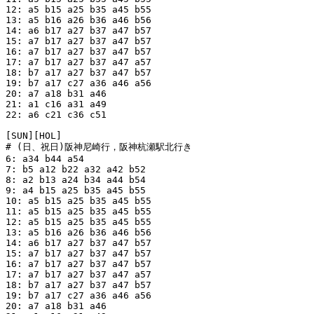
12: a5 b15 a25 b35 a45 b55

13: a5 b16 a26 b36 a46 b56

14: a6 b17 a27 b37 a47 b57

15: a7 b17 a27 b37 a47 b57

16: a7 b17 a27 b37 a47 b57

17: a7 b17 a27 b37 a47 a57

18: b7 a17 a27 b37 a47 b57

19: b7 a17 c27 a36 a46 a56

20: a7 a18 b31 a46

21: a1 c16 a31 a49

22: a6 c21 c36 c51

[SUN][HOL]

# (日、祝日)阪神尼崎行，阪神杭瀬駅北行き

6: a34 b44 a54

7: b5 a12 b22 a32 a42 b52

8: a2 b13 a24 b34 a44 b54

9: a4 b15 a25 b35 a45 b55

10: a5 b15 a25 b35 a45 b55

11: a5 b15 a25 b35 a45 b55

12: a5 b15 a25 b35 a45 b55

13: a5 b16 a26 b36 a46 b56

14: a6 b17 a27 b37 a47 b57

15: a7 b17 a27 b37 a47 b57

16: a7 b17 a27 b37 a47 b57

17: a7 b17 a27 b37 a47 a57

18: b7 a17 a27 b37 a47 b57

19: b7 a17 c27 a36 a46 a56

20: a7 a18 b31 a46
