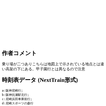
作者コメント
乗り場が二つありこちらは地図上で示されている地点とは違
い高架の下にある。甲子園行とは異なるので注意
時刻表データ (NextTrain形式)
a:阪神尼崎行;

b:阪神抗瀬駅北行;

c:尼崎浜田車庫前行;

d:尼崎スポーツの森行
