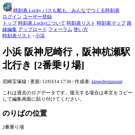
時刻表
.Locky
バスも船も、みんなでつくる時刻表
ログイン
ユーザー登録
トップ
時刻表.Lockyについて
時刻表リスト
時刻表マップ
路
線編集
アップロード
フォーラム
使い方
時刻表リスト
›
小浜
小浜
阪神尼崎行，阪神杭瀬駅
北行き
[2番乗り場]
尼崎宝塚線 / 更新: 12/03/14 17:30 / 作成者:
kingofrestaurant
これは過去のログデータです。復元する場合は本文をコピー
して編集画面に貼り付けてください。
のりばの位置
2番乗り場