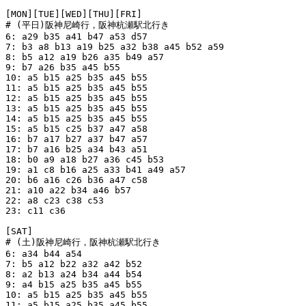
[MON][TUE][WED][THU][FRI]

# (平日)阪神尼崎行，阪神杭瀬駅北行き

6: a29 b35 a41 b47 a53 d57

7: b3 a8 b13 a19 b25 a32 b38 a45 b52 a59

8: b5 a12 a19 b26 a35 b49 a57

9: b7 a26 b35 a45 b55

10: a5 b15 a25 b35 a45 b55

11: a5 b15 a25 b35 a45 b55

12: a5 b15 a25 b35 a45 b55

13: a5 b15 a25 b35 a45 b55

14: a5 b15 a25 b35 a45 b55

15: a5 b15 c25 b37 a47 a58

16: b7 a17 b27 a37 b47 a57

17: b7 a16 b25 a34 b43 a51

18: b0 a9 a18 b27 a36 c45 b53

19: a1 c8 b16 a25 a33 b41 a49 a57

20: b6 a16 c26 b36 a47 c58

21: a10 a22 b34 a46 b57

22: a8 c23 c38 c53

23: c11 c36

[SAT]

# (土)阪神尼崎行，阪神杭瀬駅北行き

6: a34 b44 a54

7: b5 a12 b22 a32 a42 b52

8: a2 b13 a24 b34 a44 b54

9: a4 b15 a25 b35 a45 b55

10: a5 b15 a25 b35 a45 b55

11: a5 b15 a25 b35 a45 b55
