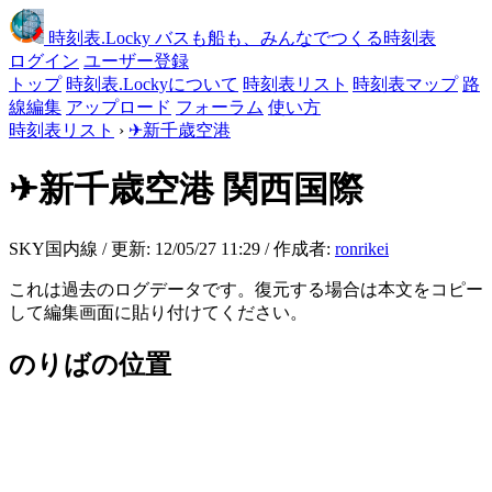
時刻表
.Locky
バスも船も、みんなでつくる時刻表
ログイン
ユーザー登録
トップ
時刻表.Lockyについて
時刻表リスト
時刻表マップ
路
線編集
アップロード
フォーラム
使い方
時刻表リスト
›
✈新千歳空港
✈新千歳空港
関西国際
SKY国内線 / 更新: 12/05/27 11:29 / 作成者:
ronrikei
これは過去のログデータです。復元する場合は本文をコピー
して編集画面に貼り付けてください。
のりばの位置