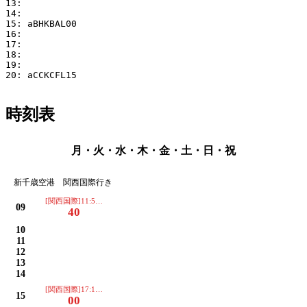
13:

14:

15: aBHKBAL00

16:

17:

18:

19:

20: aCCKCFL15

時刻表
月・火・水・木・金・土・日・祝
新千歳空港 関西国際行き
[関西国際]11:50着
09
40
10
11
12
13
14
[関西国際]17:10着
15
00