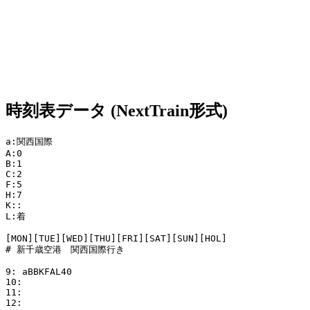
時刻表データ (NextTrain形式)
a:関西国際

A:0

B:1

C:2

F:5

H:7

K::

L:着

[MON][TUE][WED][THU][FRI][SAT][SUN][HOL]

# 新千歳空港　関西国際行き

9: aBBKFAL40

10:

11:

12:
