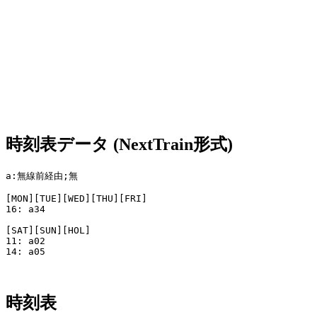
時刻表データ (NextTrain形式)
a:無線前経由;無

[MON][TUE][WED][THU][FRI]

16: a34

[SAT][SUN][HOL]

11: a02

14: a05

時刻表