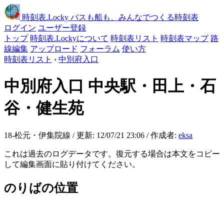
時刻表
.Locky
バスも船も、みんなでつくる時刻表
ログイン
ユーザー登録
トップ
時刻表.Lockyについて
時刻表リスト
時刻表マップ
路
線編集
アップロード
フォーラム
使い方
時刻表リスト
›
中別府入口
中別府入口
中央駅・田上・石
谷・健生苑
18-松元・伊集院線 / 更新: 12/07/21 23:06 / 作成者:
eksa
これは過去のログデータです。復元する場合は本文をコピー
して編集画面に貼り付けてください。
のりばの位置