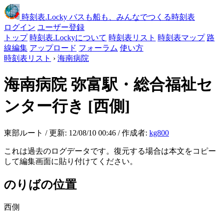
時刻表
.Locky
バスも船も、みんなでつくる時刻表
ログイン
ユーザー登録
トップ
時刻表.Lockyについて
時刻表リスト
時刻表マップ
路
線編集
アップロード
フォーラム
使い方
時刻表リスト
›
海南病院
海南病院
弥富駅・総合福祉セ
ンター行き
[西側]
東部ルート / 更新: 12/08/10 00:46 / 作成者:
kg800
これは過去のログデータです。復元する場合は本文をコピー
して編集画面に貼り付けてください。
のりばの位置
西側