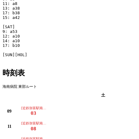
11: a8

13: a38

17: b38

15: a42

[SAT]

9: a53

12: a10

14: a10

17: b10

[SUN][HOL]

時刻表
海南病院 東部ルート
平日
土
[近鉄弥富駅南口>イオンタウン>総合福祉センター]
09
03
[近鉄弥富駅南口>イオンタウン>総合福祉センター]
11
08
[近鉄弥富駅南口>イオンタウン>総合福祉センター]