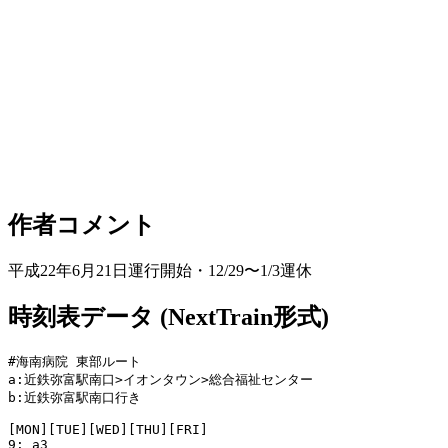
作者コメント
平成22年6月21日運行開始・12/29〜1/3運休
時刻表データ (NextTrain形式)
#海南病院 東部ルート

a:近鉄弥富駅南口>イオンタウン>総合福祉センター

b:近鉄弥富駅南口行き

[MON][TUE][WED][THU][FRI]

9: a3
