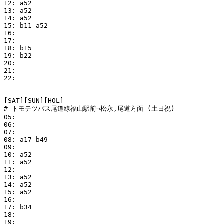
12: a52

13: a52

14: a52

15: b11 a52

16:

17: 

18: b15

19: b22

20:

21:

22:

[SAT][SUN][HOL]

# トモテツバス尾道線福山駅前→松永,尾道方面 (土日祝)

05:

06:

07: 

08: a17 b49

09:

10: a52

11: a52

12:

13: a52

14: a52

15: a52

16: 

17: b34

18:

19:
