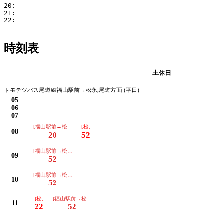
20:

21:

22:

時刻表
平日
土休日
トモテツバス尾道線福山駅前→松永,尾道方面 (平日)
05
06
07
[福山駅前→松永→尾道駅前]
[松]
08
20
52
[福山駅前→松永→尾道駅前]
09
52
[福山駅前→松永→尾道駅前]
10
52
[松]
[福山駅前→松永→尾道駅前]
11
22
52