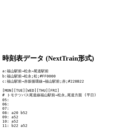
時刻表データ (NextTrain形式)
a:福山駅前→松永→尾道駅前

b:福山駅前→松永;松;#FF0000

c:福山駅前→赤坂循環線→福山駅前;赤;#228B22

[MON][TUE][WED][THU][FRI]

# トモテツバス尾道線福山駅前→松永,尾道方面 (平日)

05:

06:

07: 

08: a20 b52

09: a52

10: a52

11: b22 a52
