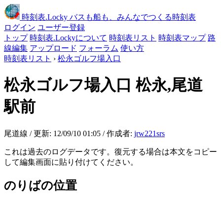
時刻表
.Locky
バスも船も、みんなでつくる時刻表
ログイン
ユーザー登録
トップ
時刻表.Lockyについて
時刻表リスト
時刻表マップ
路
線編集
アップロード
フォーラム
使い方
時刻表リスト
›
松永ゴルフ場入口
松永ゴルフ場入口
松永,尾道
駅前
尾道線 / 更新: 12/09/10 01:05 / 作成者:
jrw221srs
これは過去のログデータです。復元する場合は本文をコピー
して編集画面に貼り付けてください。
のりばの位置