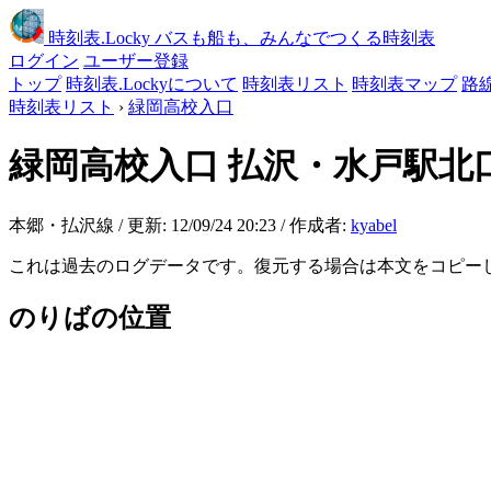
時刻表
.Locky
バスも船も、みんなでつくる時刻表
ログイン
ユーザー登録
トップ
時刻表.Lockyについて
時刻表リスト
時刻表マップ
路
時刻表リスト
›
緑岡高校入口
緑岡高校入口
払沢・水戸駅北
本郷・払沢線 / 更新: 12/09/24 20:23 / 作成者:
kyabel
これは過去のログデータです。復元する場合は本文をコピー
のりばの位置