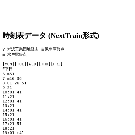
時刻表データ (NextTrain形式)
y:米沢工業団地経由 吉沢車庫終点

m:水戸駅終点

[MON][TUE][WED][THU][FRI]

#平日

6:m51

7:m16 36

8:01 26 51

9:21

10:01 41

11:21

12:01 41

13:21

14:01 41

15:21

16:01 41

17:21 51

18:21

19:01 m41
