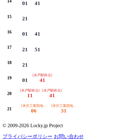
14
01
41
15
21
16
01
41
17
21
51
18
21
[水戸駅終点]
19
01
41
[水戸駅終点]
[水戸駅終点]
20
11
41
[米沢工業団地経由 吉沢車庫終点]
[米沢工業団地経由 吉沢車庫終点]
21
06
31
© 2009-2026 Locky.jp Project
プライバシーポリシー
お問い合わせ