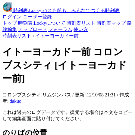
時刻表
.Locky
バスも船も、みんなでつくる時刻表
ログイン
ユーザー登録
トップ
時刻表.Lockyについて
時刻表リスト
時刻表マップ
路
線編集
アップロード
フォーラム
使い方
時刻表リスト
›
イトーヨーカドー前
イトーヨーカドー前
コロン
ブスシティ
[イトーヨーカド
ー前]
コロンブスシティ リムジンバス / 更新: 12/10/08 21:31 / 作成
者:
dakuo
これは過去のログデータです。復元する場合は本文をコピー
して編集画面に貼り付けてください。
のりばの位置