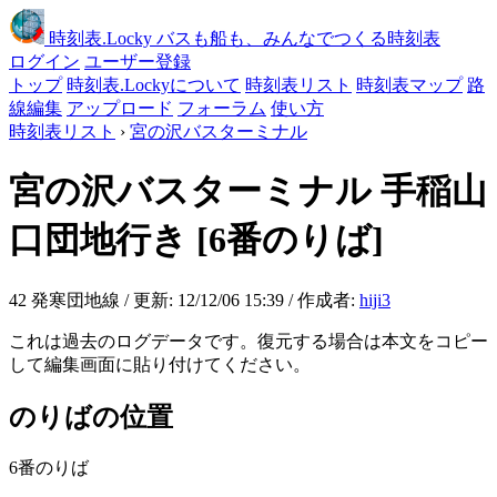
時刻表
.Locky
バスも船も、みんなでつくる時刻表
ログイン
ユーザー登録
トップ
時刻表.Lockyについて
時刻表リスト
時刻表マップ
路
線編集
アップロード
フォーラム
使い方
時刻表リスト
›
宮の沢バスターミナル
宮の沢バスターミナル
手稲山
口団地行き
[6番のりば]
42 発寒団地線 / 更新: 12/12/06 15:39 / 作成者:
hiji3
これは過去のログデータです。復元する場合は本文をコピー
して編集画面に貼り付けてください。
のりばの位置
6番のりば