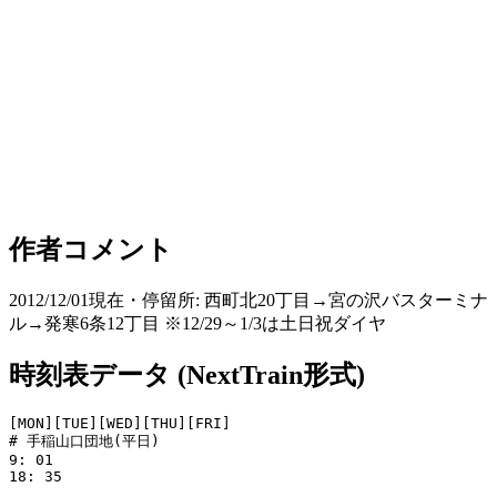
作者コメント
2012/12/01現在・停留所: 西町北20丁目→宮の沢バスターミナ
ル→発寒6条12丁目 ※12/29～1/3は土日祝ダイヤ
時刻表データ (NextTrain形式)
[MON][TUE][WED][THU][FRI]

# 手稲山口団地(平日)

9: 01

18: 35
