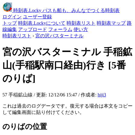
時刻表
.Locky
バスも船も、みんなでつくる時刻表
ログイン
ユーザー登録
トップ
時刻表.Lockyについて
時刻表リスト
時刻表マップ
路
線編集
アップロード
フォーラム
使い方
時刻表リスト
›
宮の沢バスターミナル
宮の沢バスターミナル
手稲鉱
山(手稲駅南口経由)行き
[5番
のりば]
57 手稲鉱山線 / 更新: 12/12/06 15:47 / 作成者:
hiji3
これは過去のログデータです。復元する場合は本文をコピー
して編集画面に貼り付けてください。
のりばの位置