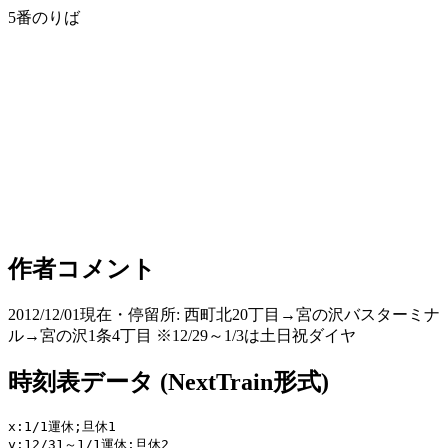
5番のりば
作者コメント
2012/12/01現在・停留所: 西町北20丁目→宮の沢バスターミナ
ル→宮の沢1条4丁目 ※12/29～1/3は土日祝ダイヤ
時刻表データ (NextTrain形式)
x:1/1運休;旦休1

y:12/31～1/1運休;旦休2
