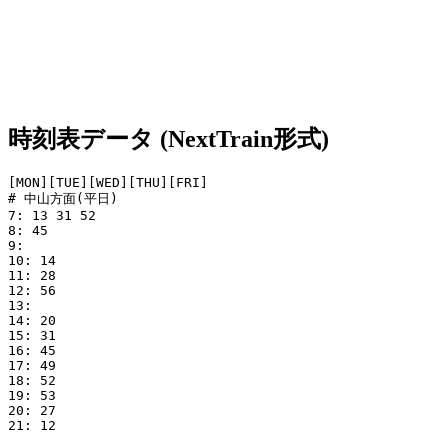
時刻表データ (NextTrain形式)
[MON][TUE][WED][THU][FRI]

# 中山方面(平日)

7: 13 31 52

8: 45

9:

10: 14

11: 28

12: 56

13:

14: 20

15: 31

16: 45

17: 49

18: 52

19: 53

20: 27

21: 12
