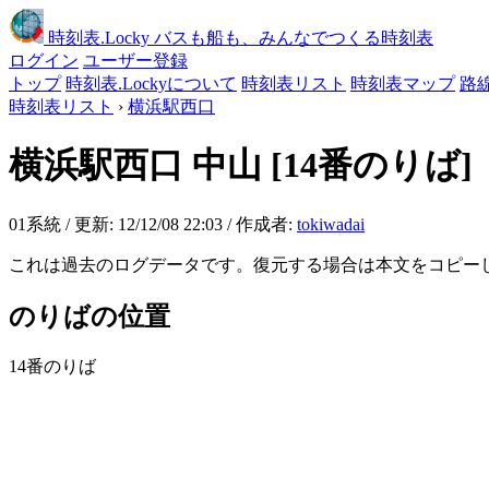
時刻表
.Locky
バスも船も、みんなでつくる時刻表
ログイン
ユーザー登録
トップ
時刻表.Lockyについて
時刻表リスト
時刻表マップ
路
時刻表リスト
›
横浜駅西口
横浜駅西口
中山
[14番のりば]
01系統 / 更新: 12/12/08 22:03 / 作成者:
tokiwadai
これは過去のログデータです。復元する場合は本文をコピー
のりばの位置
14番のりば