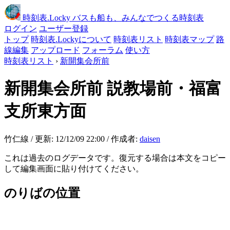
時刻表
.Locky
バスも船も、みんなでつくる時刻表
ログイン
ユーザー登録
トップ
時刻表.Lockyについて
時刻表リスト
時刻表マップ
路
線編集
アップロード
フォーラム
使い方
時刻表リスト
›
新開集会所前
新開集会所前
説教場前・福富
支所東方面
竹仁線 / 更新: 12/12/09 22:00 / 作成者:
daisen
これは過去のログデータです。復元する場合は本文をコピー
して編集画面に貼り付けてください。
のりばの位置