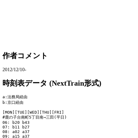
作者コメント
2012/12/10-
時刻表データ (NextTrain形式)
a:法務局経由

b:京口経由

[MON][TUE][WED][THU][FRI]

#鹿の子台南町5丁目南→三田(平日)

06: b20 b43

07: b11 b27

08: a02 a37

09: a15 a37
