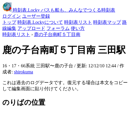
時刻表
.Locky
バスも船も、みんなでつくる時刻表
ログイン
ユーザー登録
トップ
時刻表.Lockyについて
時刻表リスト
時刻表マップ
路
線編集
アップロード
フォーラム
使い方
時刻表リスト
›
鹿の子台南町５丁目南
鹿の子台南町５丁目南
三田駅
16・17・66系統 三田駅〜鹿の子台 / 更新: 12/12/10 12:44 / 作
成者:
shirokuma
これは過去のログデータです。復元する場合は本文をコピー
して編集画面に貼り付けてください。
のりばの位置