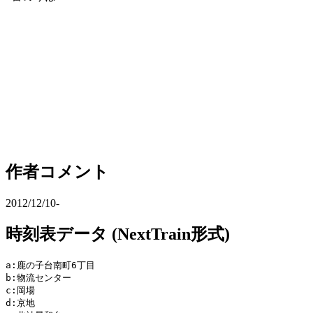
作者コメント
2012/12/10-
時刻表データ (NextTrain形式)
a:鹿の子台南町6丁目

b:物流センター

c:岡場

d:京地
