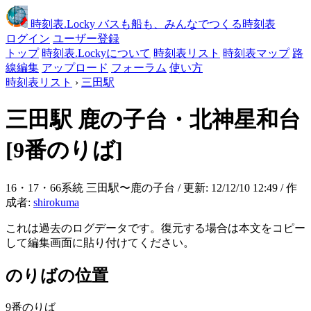
時刻表
.Locky
バスも船も、みんなでつくる時刻表
ログイン
ユーザー登録
トップ
時刻表.Lockyについて
時刻表リスト
時刻表マップ
路
線編集
アップロード
フォーラム
使い方
時刻表リスト
›
三田駅
三田駅
鹿の子台・北神星和台
[9番のりば]
16・17・66系統 三田駅〜鹿の子台 / 更新: 12/12/10 12:49 / 作
成者:
shirokuma
これは過去のログデータです。復元する場合は本文をコピー
して編集画面に貼り付けてください。
のりばの位置
9番のりば