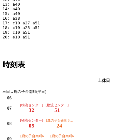
13: a40

14: a40

15: a40

16: a38

17: c10 a27 a51

18: c10 a25 a51

19: c10 a51

20: e10 a51

時刻表
平日
土休日
三田→鹿の子台南町(平日)
06
[物流センター]
[物流センター]
07
32
51
[物流センター]
[鹿の子台南町6丁目]
08
05
24
[鹿の子台南町6丁目]
[鹿の子台南町6丁目]
09