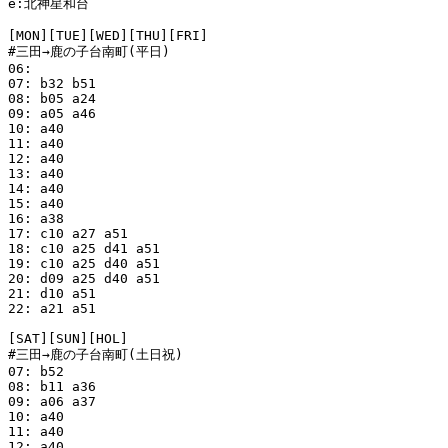
e:北神星和台

[MON][TUE][WED][THU][FRI]

#三田→鹿の子台南町(平日)

06: 

07: b32 b51

08: b05 a24

09: a05 a46

10: a40

11: a40

12: a40

13: a40

14: a40

15: a40

16: a38

17: c10 a27 a51

18: c10 a25 d41 a51

19: c10 a25 d40 a51

20: d09 a25 d40 a51

21: d10 a51

22: a21 a51

[SAT][SUN][HOL]

#三田→鹿の子台南町(土日祝)

07: b52

08: b11 a36

09: a06 a37

10: a40

11: a40

12: a40
