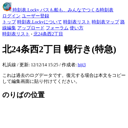
時刻表
.Locky
バスも船も、みんなでつくる時刻表
ログイン
ユーザー登録
トップ
時刻表.Lockyについて
時刻表リスト
時刻表マップ
路
線編集
アップロード
フォーラム
使い方
時刻表リスト
›
北24条西2丁目
北24条西2丁目
幌行き(特急)
札浜線 / 更新: 12/12/14 15:25 / 作成者:
hiji3
これは過去のログデータです。復元する場合は本文をコピー
して編集画面に貼り付けてください。
のりばの位置