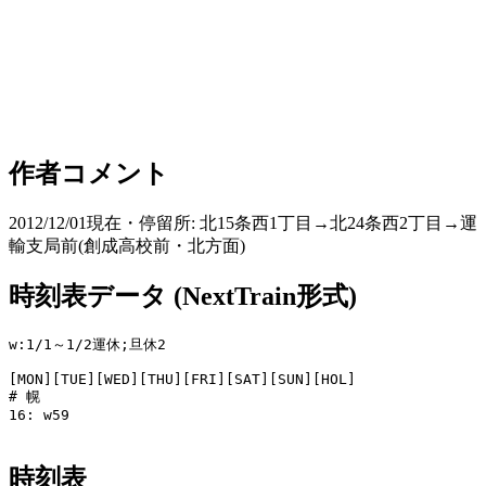
作者コメント
2012/12/01現在・停留所: 北15条西1丁目→北24条西2丁目→運
輸支局前(創成高校前・北方面)
時刻表データ (NextTrain形式)
w:1/1～1/2運休;旦休2

[MON][TUE][WED][THU][FRI][SAT][SUN][HOL]

# 幌

16: w59

時刻表