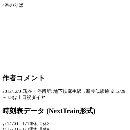
4番のりば
作者コメント
2012/12/01現在・停留所: 地下鉄麻生駅→新琴似駅通 ※12/29
～1/3は土日祝ダイヤ
時刻表データ (NextTrain形式)
y:12/31～1/1運休;旦休2

z:12/31～1/3運休;旦休4
