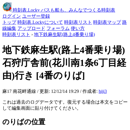
時刻表
.Locky
バスも船も、みんなでつくる時刻表
ログイン
ユーザー登録
トップ
時刻表.Lockyについて
時刻表リスト
時刻表マップ
路
線編集
アップロード
フォーラム
使い方
時刻表リスト
›
地下鉄麻生駅(路上4番乗り場)
地下鉄麻生駅(路上4番乗り場)
石狩庁舎前(花川南1条6丁目経
由)行き
[4番のりば]
麻17 南花畔通線 / 更新: 12/12/14 19:29 / 作成者:
hiji3
これは過去のログデータです。復元する場合は本文をコピー
して編集画面に貼り付けてください。
のりばの位置