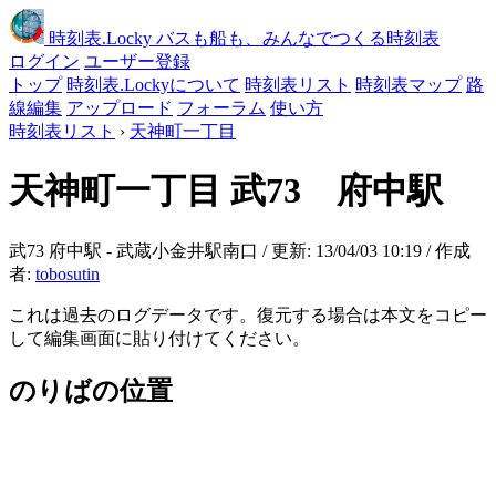
時刻表
.Locky
バスも船も、みんなでつくる時刻表
ログイン
ユーザー登録
トップ
時刻表.Lockyについて
時刻表リスト
時刻表マップ
路
線編集
アップロード
フォーラム
使い方
時刻表リスト
›
天神町一丁目
天神町一丁目
武73 府中駅
武73 府中駅 - 武蔵小金井駅南口 / 更新: 13/04/03 10:19 / 作成
者:
tobosutin
これは過去のログデータです。復元する場合は本文をコピー
して編集画面に貼り付けてください。
のりばの位置