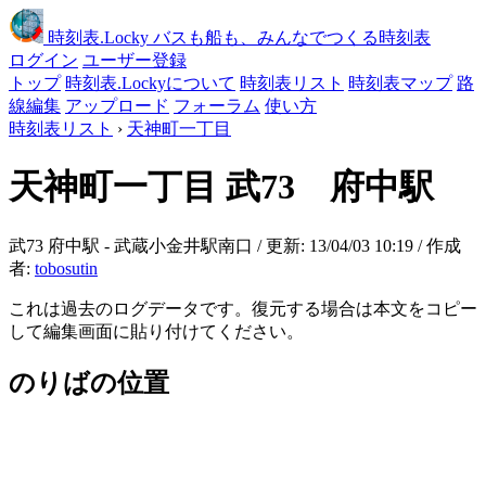
時刻表
.Locky
バスも船も、みんなでつくる時刻表
ログイン
ユーザー登録
トップ
時刻表.Lockyについて
時刻表リスト
時刻表マップ
路
線編集
アップロード
フォーラム
使い方
時刻表リスト
›
天神町一丁目
天神町一丁目
武73 府中駅
武73 府中駅 - 武蔵小金井駅南口 / 更新: 13/04/03 10:19 / 作成
者:
tobosutin
これは過去のログデータです。復元する場合は本文をコピー
して編集画面に貼り付けてください。
のりばの位置