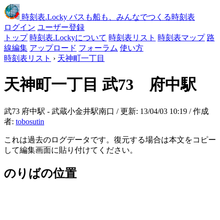
時刻表
.Locky
バスも船も、みんなでつくる時刻表
ログイン
ユーザー登録
トップ
時刻表.Lockyについて
時刻表リスト
時刻表マップ
路
線編集
アップロード
フォーラム
使い方
時刻表リスト
›
天神町一丁目
天神町一丁目
武73 府中駅
武73 府中駅 - 武蔵小金井駅南口 / 更新: 13/04/03 10:19 / 作成
者:
tobosutin
これは過去のログデータです。復元する場合は本文をコピー
して編集画面に貼り付けてください。
のりばの位置