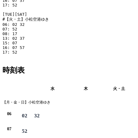
16: 07 57

17: 52

[TUE][SAT]

#【火・土】小松空港ゆき

06: 02 32

07: 52

08: 17

13: 02 37

15: 07

16: 07 57

17: 52

時刻表
月・金・日・
水
木
火・土
祝
【月・金・日】小松空港ゆき
06
02
32
07
52