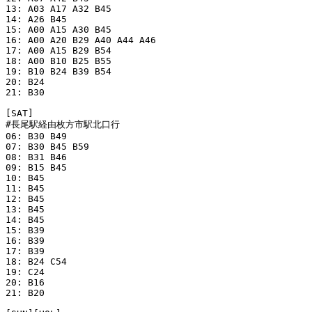
13: A03 A17 A32 B45 

14: A26 B45 

15: A00 A15 A30 B45 

16: A00 A20 B29 A40 A44 A46 

17: A00 A15 B29 B54 

18: A00 B10 B25 B55 

19: B10 B24 B39 B54 

20: B24 

21: B30 

[SAT]

#長尾駅経由枚方市駅北口行

06: B30 B49 

07: B30 B45 B59

08: B31 B46 

09: B15 B45 

10: B45 

11: B45 

12: B45 

13: B45 

14: B45 

15: B39 

16: B39 

17: B39 

18: B24 C54 

19: C24 

20: B16 

21: B20 
