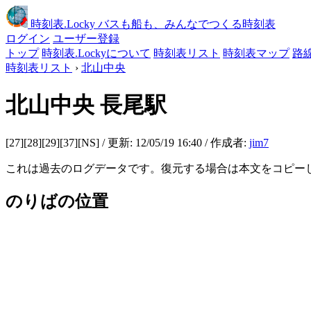
時刻表
.Locky
バスも船も、みんなでつくる時刻表
ログイン
ユーザー登録
トップ
時刻表.Lockyについて
時刻表リスト
時刻表マップ
路
時刻表リスト
›
北山中央
北山中央
長尾駅
[27][28][29][37][NS] / 更新: 12/05/19 16:40 / 作成者:
jim7
これは過去のログデータです。復元する場合は本文をコピー
のりばの位置