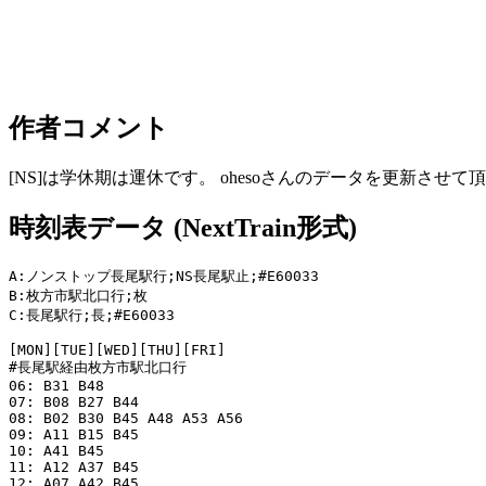
作者コメント
[NS]は学休期は運休です。 ohesoさんのデータを更新させて
時刻表データ (NextTrain形式)
A:ノンストップ長尾駅行;NS長尾駅止;#E60033

B:枚方市駅北口行;枚

C:長尾駅行;長;#E60033

[MON][TUE][WED][THU][FRI]

#長尾駅経由枚方市駅北口行

06: B31 B48 

07: B08 B27 B44 

08: B02 B30 B45 A48 A53 A56 

09: A11 B15 B45 

10: A41 B45 

11: A12 A37 B45 

12: A07 A42 B45 
