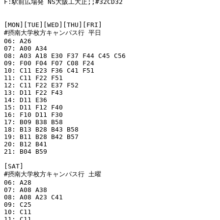
F:駅前広場発 NS大阪工大止;;#32CD32

[MON][TUE][WED][THU][FRI]

#摂南大学枚方キャンパス行 平日

06: A26 

07: A00 A34 

08: A03 A18 E30 F37 F44 C45 C56 

09: F00 F04 F07 C08 F24  

10: C11 E23 F36 C41 F51 

11: C11 F22 F51

12: C11 F22 E37 F52

13: D11 F22 F43

14: D11 E36

15: D11 F12 F40

16: F10 D11 F30

17: B09 B38 B58 

18: B13 B28 B43 B58 

19: B11 B28 B42 B57 

20: B12 B41 

21: B04 B59 

[SAT]

#摂南大学枚方キャンパス行 土曜

06: A28 

07: A08 A38 

08: A08 A23 C41

09: C25  

10: C11 

11: C11
