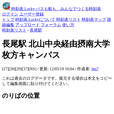
時刻表
.Locky
バスも船も、みんなでつくる時刻表
ログイン
ユーザー登録
トップ
時刻表.Lockyについて
時刻表リスト
時刻表マップ
路
線編集
アップロード
フォーラム
使い方
時刻表リスト
›
長尾駅
長尾駅
北山中央経由摂南大学
枚方キャンパス
[27][28][29][37][NS] / 更新: 12/05/19 16:04 / 作成者:
jim7
これは過去のログデータです。復元する場合は本文をコピー
して編集画面に貼り付けてください。
のりばの位置