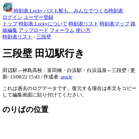
時刻表
.Locky
バスも船も、みんなでつくる時刻表
ログイン
ユーザー登録
トップ
時刻表.Lockyについて
時刻表リスト
時刻表マップ
路
線編集
アップロード
フォーラム
使い方
時刻表リスト
›
三段壁
三段壁
田辺駅行き
田辺駅⇔神島高校・富田橋・白浜駅・白浜温泉⇔三段壁 / 更
新: 13/08/22 15:43 / 作成者:
aracle
これは過去のログデータです。復元する場合は本文をコピー
して編集画面に貼り付けてください。
のりばの位置