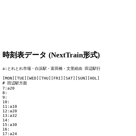
時刻表データ (NextTrain形式)
a:とれとれ市場・白浜駅・富田橋・文里経由 田辺駅行

[MON][TUE][WED][THU][FRI][SAT][SUN][HOL]

# 田辺駅方面

7:a20

8:

9:

10:

11:a10 

12:a20

13:a32

14:

15:a30

16:

17:a24
