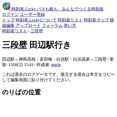
時刻表
.Locky
バスも船も、みんなでつくる時刻表
ログイン
ユーザー登録
トップ
時刻表.Lockyについて
時刻表リスト
時刻表マップ
路
線編集
アップロード
フォーラム
使い方
時刻表リスト
›
三段壁
三段壁
田辺駅行き
田辺駅⇔神島高校・富田橋・白浜駅・白浜温泉⇔三段壁 / 更
新: 13/08/22 15:43 / 作成者:
aracle
これは過去のログデータです。復元する場合は本文をコピー
して編集画面に貼り付けてください。
のりばの位置