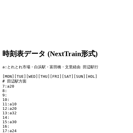
時刻表データ (NextTrain形式)
a:とれとれ市場・白浜駅・富田橋・文里経由 田辺駅行

[MON][TUE][WED][THU][FRI][SAT][SUN][HOL]

# 田辺駅方面

7:a20

8:

9:

10:

11:a10 

12:a20

13:a32

14:

15:a30

16:

17:a24
