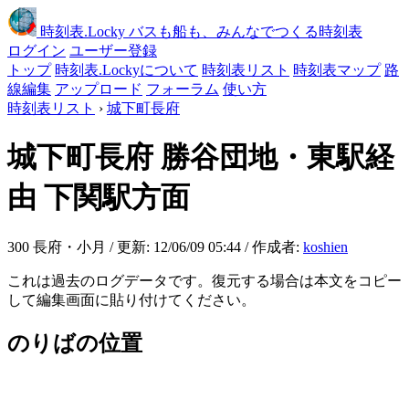
時刻表
.Locky
バスも船も、みんなでつくる時刻表
ログイン
ユーザー登録
トップ
時刻表.Lockyについて
時刻表リスト
時刻表マップ
路
線編集
アップロード
フォーラム
使い方
時刻表リスト
›
城下町長府
城下町長府
勝谷団地・東駅経
由 下関駅方面
300 長府・小月 / 更新: 12/06/09 05:44 / 作成者:
koshien
これは過去のログデータです。復元する場合は本文をコピー
して編集画面に貼り付けてください。
のりばの位置