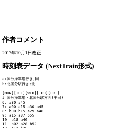
作者コメント
2013年10月1日改正
時刻表データ (NextTrain形式)
a:国分操車場行き;国

b:北国分駅行き;北

[MON][TUE][WED][THU][FRI]

# 国分操車場・北国分駅方面(平日)

6: a30 a45

7: a00 a15 a30 a45

8: b00 b15 a29 a48

9: a15 a37 b55

10: b18 a40

11: b02 a28 b52
