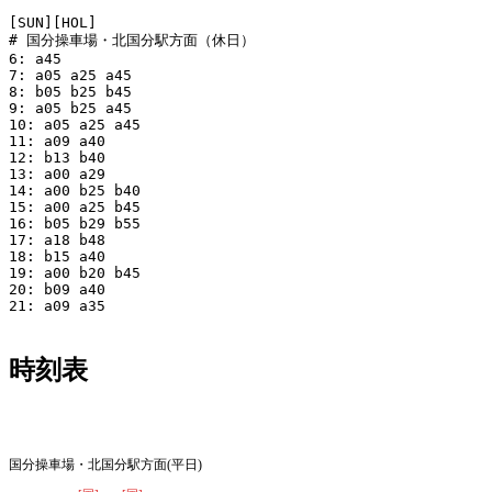
[SUN][HOL]

# 国分操車場・北国分駅方面（休日）

6: a45

7: a05 a25 a45

8: b05 b25 b45

9: a05 b25 a45

10: a05 a25 a45

11: a09 a40

12: b13 b40

13: a00 a29

14: a00 b25 b40

15: a00 a25 b45

16: b05 b29 b55

17: a18 b48

18: b15 a40

19: a00 b20 b45

20: b09 a40

21: a09 a35

時刻表
平日
国分操車場・北国分駅方面(平日)