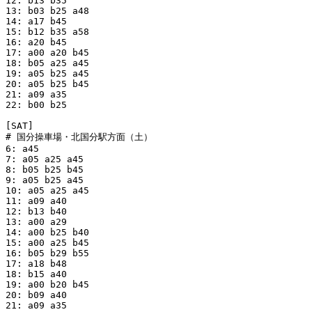
12: b13 b35

13: b03 b25 a48

14: a17 b45

15: b12 b35 a58

16: a20 b45

17: a00 a20 b45

18: b05 a25 a45

19: a05 b25 a45

20: a05 b25 b45

21: a09 a35

22: b00 b25

[SAT]

# 国分操車場・北国分駅方面（土）

6: a45

7: a05 a25 a45

8: b05 b25 b45

9: a05 b25 a45

10: a05 a25 a45

11: a09 a40

12: b13 b40

13: a00 a29

14: a00 b25 b40

15: a00 a25 b45

16: b05 b29 b55

17: a18 b48

18: b15 a40

19: a00 b20 b45

20: b09 a40

21: a09 a35
