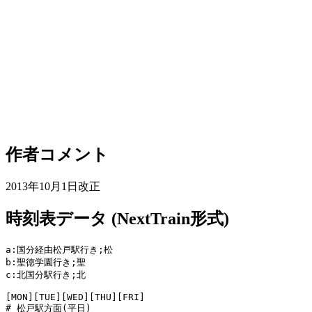
作者コメント
2013年10月1日改正
時刻表データ (NextTrain形式)
a:国分経由松戸駅行き;松

b:聖徳学園行き;聖

c:北国分駅行き;北

[MON][TUE][WED][THU][FRI]

# 松戸駅方面(平日)
