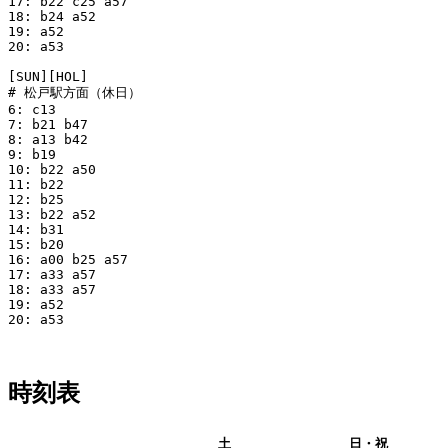
17: b22 c25 a57

18: b24 a52

19: a52

20: a53

[SUN][HOL]

# 松戸駅方面（休日）

6: c13

7: b21 b47

8: a13 b42

9: b19

10: b22 a50

11: b22

12: b25

13: b22 a52

14: b31

15: b20

16: a00 b25 a57

17: a33 a57

18: a33 a57

19: a52

20: a53

時刻表
平日
土
日・祝