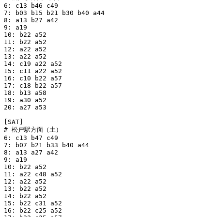
6: c13 b46 c49

7: b03 b15 b21 b30 b40 a44

8: a13 b27 a42

9: a19

10: b22 a52

11: b22 a52

12: a22 a52

13: a22 a52

14: c19 a22 a52

15: c11 a22 a52

16: c10 b22 a57

17: c18 b22 a57

18: b13 a58

19: a30 a52

20: a27 a53

[SAT]

# 松戸駅方面（土）

6: c13 b47 c49

7: b07 b21 b33 b40 a44

8: a13 a27 a42

9: a19

10: b22 a52

11: a22 c48 a52

12: a22 a52

13: b22 a52

14: b22 a52 

15: b22 c31 a52

16: b22 c25 a52
