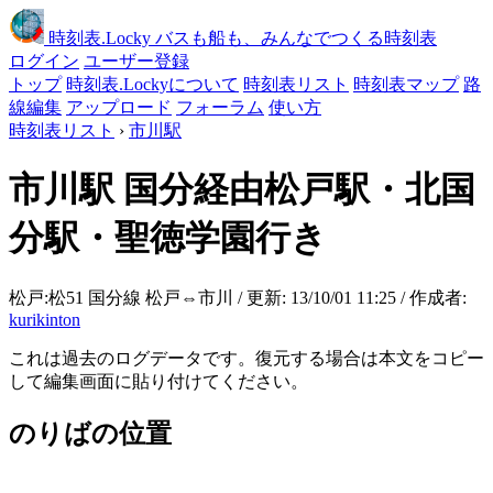
時刻表
.Locky
バスも船も、みんなでつくる時刻表
ログイン
ユーザー登録
トップ
時刻表.Lockyについて
時刻表リスト
時刻表マップ
路
線編集
アップロード
フォーラム
使い方
時刻表リスト
›
市川駅
市川駅
国分経由松戸駅・北国
分駅・聖徳学園行き
松戸:松51 国分線 松戸⇔市川 / 更新: 13/10/01 11:25 / 作成者:
kurikinton
これは過去のログデータです。復元する場合は本文をコピー
して編集画面に貼り付けてください。
のりばの位置