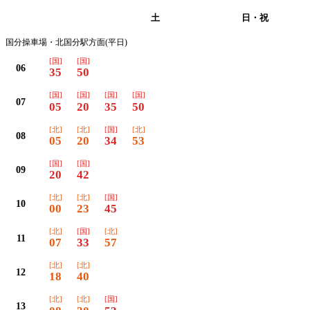
平日
土
日・祝
国分操車場・北国分駅方面(平日)
[国]
[国]
06
35
50
[国]
[国]
[国]
[国]
07
05
20
35
50
[北]
[北]
[国]
[北]
08
05
20
34
53
[国]
[国]
09
20
42
[北]
[北]
[国]
10
00
23
45
[北]
[国]
[北]
11
07
33
57
[北]
[北]
12
18
40
[北]
[北]
[国]
13