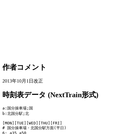
作者コメント
2013年10月1日改正
時刻表データ (NextTrain形式)
a:国分操車場;国

b:北国分駅;北

[MON][TUE][WED][THU][FRI]

# 国分操車場・北国分駅方面(平日)

6: a35 a50
