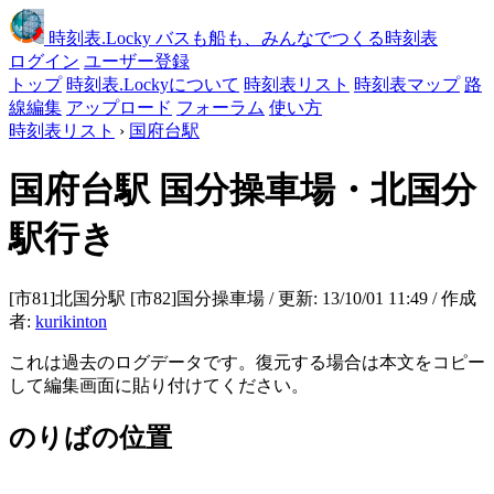
時刻表
.Locky
バスも船も、みんなでつくる時刻表
ログイン
ユーザー登録
トップ
時刻表.Lockyについて
時刻表リスト
時刻表マップ
路
線編集
アップロード
フォーラム
使い方
時刻表リスト
›
国府台駅
国府台駅
国分操車場・北国分
駅行き
[市81]北国分駅 [市82]国分操車場 / 更新: 13/10/01 11:49 / 作成
者:
kurikinton
これは過去のログデータです。復元する場合は本文をコピー
して編集画面に貼り付けてください。
のりばの位置