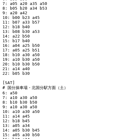
7: a05 a20 a35 a50

8: b05 b20 a34 b53

9: a20 a42

10: b00 b23 a45

11: b07 a33 b57

12: b18 b40

13: b08 b30 a53

14: a22 b50

15: b17 b40

16: a04 a25 b50

17: a05 a25 b51

18: b10 a30 a50

19: a10 b30 a50

20: b10 b30 b50

21: a14 a40

22: b05 b30

[SAT]

# 国分操車場・北国分駅方面（土）

6: a50

7: a10 a30 a50

8: b10 b30 b50

9: a10 a30 a50

10: a10 a30 a50

11: a14 a45

12: b18 b45

13: a05 a34

14: a05 b30 b45

15: a05 a30 b50
