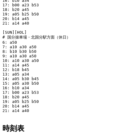
16: b10 a34

17: b00 a23 b53

18: b20 a45

19: a05 b25 b50

20: b14 a45

21: a14 a40

[SUN][HOL]

# 国分操車場・北国分駅方面（休日）

6: a50

7: a10 a30 a50

8: b10 b30 b50

9: a10 a30 a50

10: a10 a30 a50

11: a14 a45

12: b18 b45

13: a05 a34

14: a05 b30 b45

15: a05 a30 b50

16: b10 a34

17: b00 a23 b53

18: b20 a45

19: a05 b25 b50

20: b14 a45

21: a14 a40

時刻表