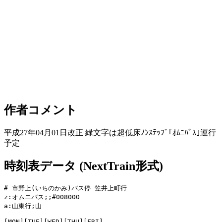
作者コメント
平成27年04月01日改正 緑文字は超低床ﾉﾝｽﾃｯﾌﾟ｢ｵﾑﾆﾊﾞｽ｣運行
予定
時刻表データ (NextTrain形式)
# 市野上(いちのかみ)バス停 笠井上町行

z:オムニバス;;#008000

a:山東行;山

[MON][TUE][WED][THU][FRI]
