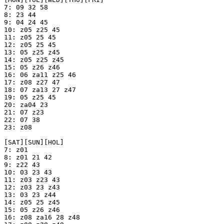
7: 09 32 58

8: 23 44

9: 04 24 45

10: z05 z25 45

11: z05 25 45

12: z05 25 45

13: 05 z25 z45

14: z05 z25 z45

15: 05 z26 z46

16: 06 za11 z25 46

17: z08 z27 47

18: 07 za13 27 z47

19: 05 z25 45

20: za04 23

21: 07 z23

22: 07 38

23: z08

[SAT][SUN][HOL]

7: z01

8: z01 21 42

9: z22 43

10: 03 23 43

11: z03 z23 43

12: z03 23 z43

13: 03 23 z44

14: z05 25 z45

15: 05 z26 z46

16: z08 za16 28 z48
