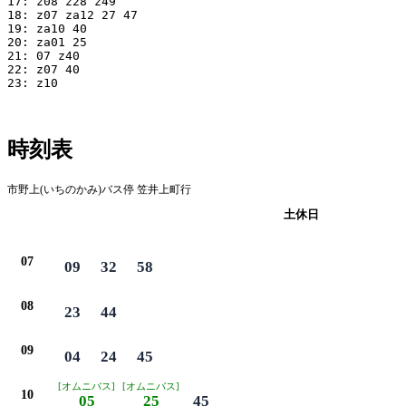
17: z08 z28 z49

18: z07 za12 27 47

19: za10 40

20: za01 25

21: 07 z40

22: z07 40

23: z10

時刻表
市野上(いちのかみ)バス停 笠井上町行
平日
土休日
07
09
32
58
08
23
44
09
04
24
45
[オムニバス]
[オムニバス]
10
05
25
45