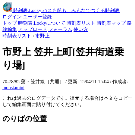
時刻表
.Locky
バスも船も、みんなでつくる時刻表
ログイン
ユーザー登録
トップ
時刻表.Lockyについて
時刻表リスト
時刻表マップ
路
線編集
アップロード
フォーラム
使い方
時刻表リスト
›
市野上
市野上
笠井上町[笠井街道乗
り場]
70-78/85 蒲・笠井線［共通］ / 更新: 15/04/11 15:04 / 作成者:
monstamini
これは過去のログデータです。復元する場合は本文をコピー
して編集画面に貼り付けてください。
のりばの位置