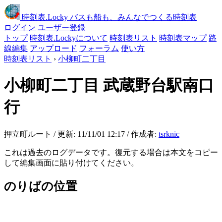
時刻表
.Locky
バスも船も、みんなでつくる時刻表
ログイン
ユーザー登録
トップ
時刻表.Lockyについて
時刻表リスト
時刻表マップ
路
線編集
アップロード
フォーラム
使い方
時刻表リスト
›
小柳町二丁目
小柳町二丁目
武蔵野台駅南口
行
押立町ルート / 更新: 11/11/01 12:17 / 作成者:
tsrknic
これは過去のログデータです。復元する場合は本文をコピー
して編集画面に貼り付けてください。
のりばの位置