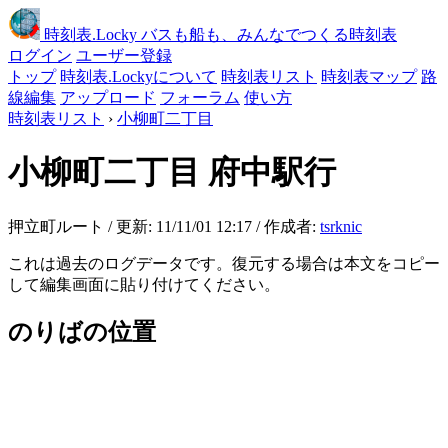
時刻表
.Locky
バスも船も、みんなでつくる時刻表
ログイン
ユーザー登録
トップ
時刻表.Lockyについて
時刻表リスト
時刻表マップ
路
線編集
アップロード
フォーラム
使い方
時刻表リスト
›
小柳町二丁目
小柳町二丁目
府中駅行
押立町ルート / 更新: 11/11/01 12:17 / 作成者:
tsrknic
これは過去のログデータです。復元する場合は本文をコピー
して編集画面に貼り付けてください。
のりばの位置