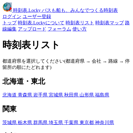
時刻表
.Locky
バスも船も、みんなでつくる時刻表
ログイン
ユーザー登録
トップ
時刻表.Lockyについて
時刻表リスト
時刻表マップ
路
線編集
アップロード
フォーラム
使い方
時刻表リスト
都道府県を選択してください(都道府県 → 会社 → 路線 → 停
留所の順にたどれます)
北海道・東北
北海道
青森県
岩手県
宮城県
秋田県
山形県
福島県
関東
茨城県
栃木県
群馬県
埼玉県
千葉県
東京都
神奈川県